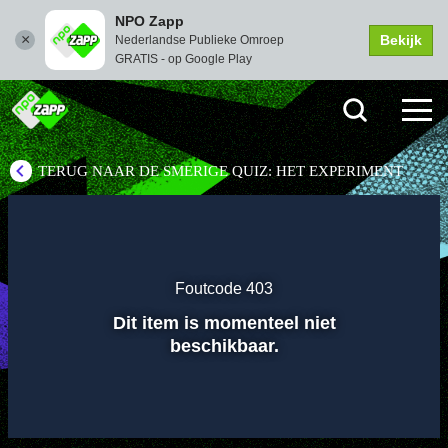
NPO Zapp
Bekijk
Nederlandse Publieke Omroep
GRATIS - op Google Play
TERUG NAAR DE SMERIGE QUIZ: HET EXPERIMENT
Instellingen
Dempen
Volledi
scher
Foutcode 403
Afspelen
Dit item is momenteel niet
beschikbaar.
00:01
00:00