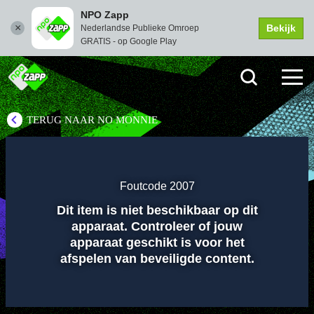
NPO Zapp
Bekijk
Nederlandse Publieke Omroep
GRATIS - op Google Play
TERUG NAAR NO MONNIE
Instellingen
Dempen
Volledi
scher
Foutcode 2007
Dit item is niet beschikbaar op dit
Afspelen
apparaat. Controleer of jouw
apparaat geschikt is voor het
afspelen van beveiligde content.
00:01
00:00