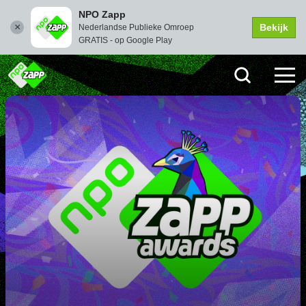
OP WEG NAAR DE ZAPP
NPO Zapp
AWARDS
Bekijk
Nederlandse Publieke Omroep
(KRO-NCRV)
GRATIS - op Google Play
Kijkje achter de schermen bij de voorbereidingen van de
Zapp Awards.