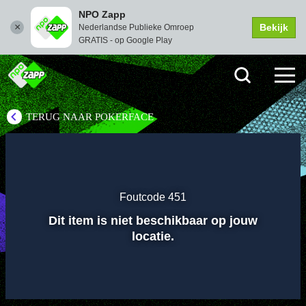
NPO Zapp
Bekijk
Nederlandse Publieke Omroep
GRATIS - op Google Play
TERUG NAAR POKERFACE
Instellingen
Dempen
Volledi
scher
Foutcode 451
Afspelen
Dit item is niet beschikbaar op jouw
locatie.
00:01
00:00