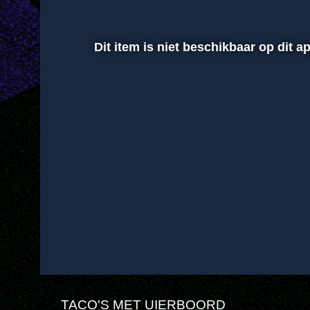
Dit item is niet beschikbaar op dit 
00:01
Afspelen
Dempen
TACO'S MET UIERBOORD