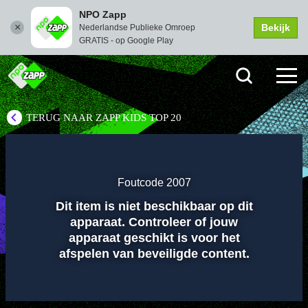
NPO Zapp
Bekijk
Nederlandse Publieke Omroep
GRATIS - op Google Play
TERUG NAAR ZAPP KIDS TOP 20
Instellingen
Dempen
Volledi
scher
Foutcode 2007
Dit item is niet beschikbaar op dit
Afspelen
apparaat. Controleer of jouw
apparaat geschikt is voor het
afspelen van beveiligde content.
00:01
00:00