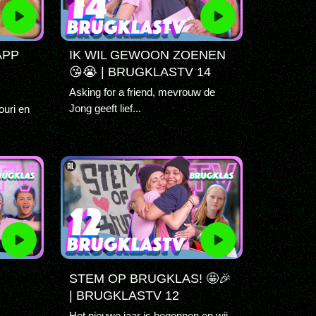
APP
IK WIL GEWOON ZOENEN
😘😭 | BRUGKLASTV 14
Asking for a friend, mevrouw de
Jong geeft lief...
ouri en
STEM OP BRUGKLAS! 🤩🎉
| BRUGKLASTV 12
Het nieuwe jaar is begonnen en wij