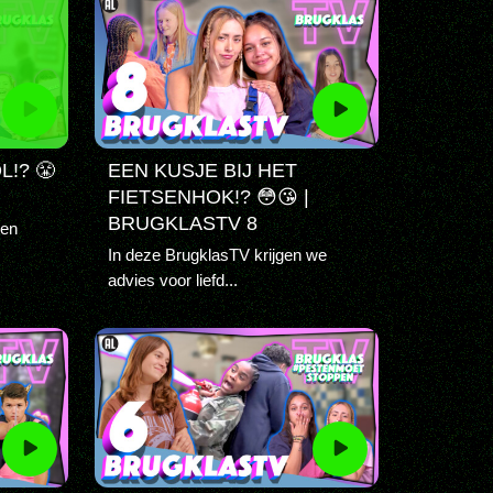
F
!? 😤
EEN KUSJE BIJ HET
FIETSENHOK!? 😳😘 |
BRUGKLASTV 8
een
In deze BrugklasTV krijgen we
advies voor liefd...