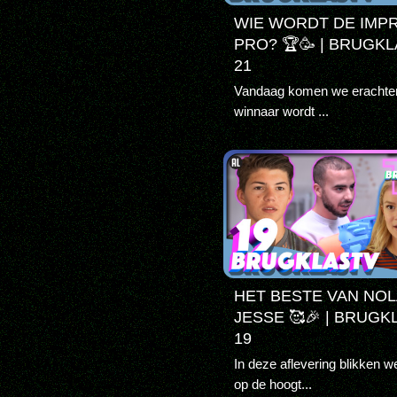
WIE WORDT DE IMP
PRO? 🏆🥳 | BRUGK
21
Vandaag komen we erachter
winnaar wordt ...
HET BESTE VAN NOL
JESSE 🥰🎉 | BRUGK
19
In deze aflevering blikken w
op de hoogt...