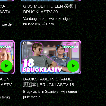
RO-
GIJS MOET HUILEN 😭😔 |
LASTV
BRUGKLASTV 20
Vandaag maken we onze eigen
bruisballen. 🛁 En w...
 wie de
A EN
BACKSTAGE IN SPANJE
LASTV
🇪🇸🤩 | BRUGKLASTV 18
Brugklas is in Spanje en wij nemen
jullie mee a...
e terug