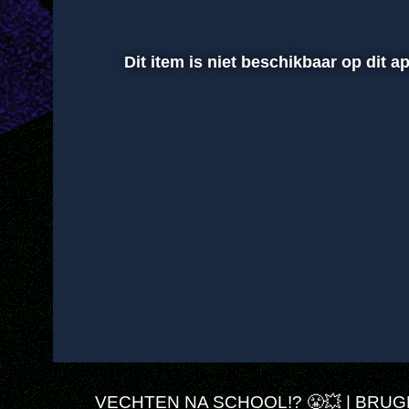
Dit item is niet beschikbaar op dit 
00:01
Afspelen
Dempen
VECHTEN NA SCHOOL!? 😤💥 | BRUG