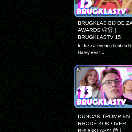
BRUGKLAS BIJ DE Z
AWARDS 🤩🏆 |
BRUGKLASTV 15
In deze aflevering hebben N
Hailey een t...
DUNCAN TROMP EN
RHODÉ KOK OVER
BRUGKLAS!? 😳 |