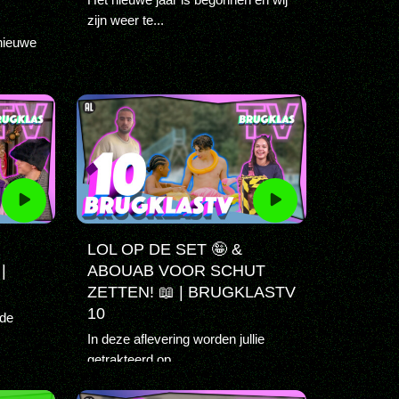
zijn weer te...
 nieuwe
LOL OP DE SET 🤪 &
|
ABOUAB VOOR SCHUT
ZETTEN! 📖 | BRUGKLASTV
10
 de
In deze aflevering worden jullie
getrakteerd op...