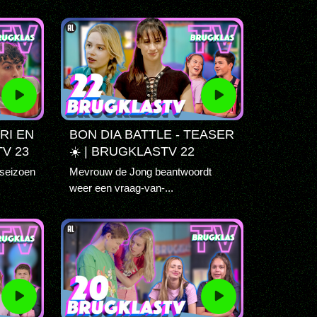
RI EN
BON DIA BATTLE - TEASER
TV 23
☀️ | BRUGKLASTV 22
 seizoen
Mevrouw de Jong beantwoordt
weer een vraag-van-...