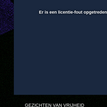
Er is een licentie-fout opgetrede
00:01
Afspelen
Dempen
GEZICHTEN VAN VRIJHEID