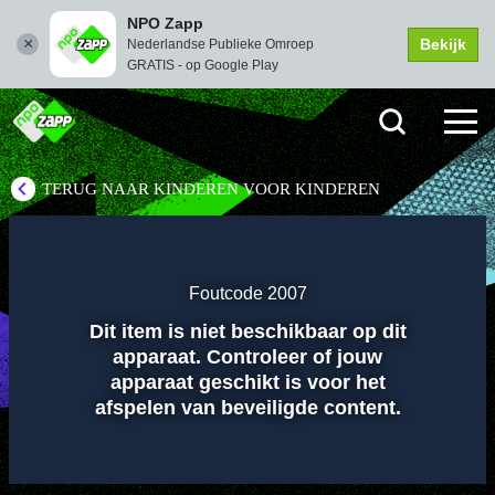
NPO Zapp
Bekijk
Nederlandse Publieke Omroep
GRATIS - op Google Play
TERUG NAAR KINDEREN VOOR KINDEREN
Instellingen
Dempen
Volledi
scher
Foutcode 2007
Dit item is niet beschikbaar op dit
Afspelen
apparaat. Controleer of jouw
apparaat geschikt is voor het
afspelen van beveiligde content.
00:01
00:00