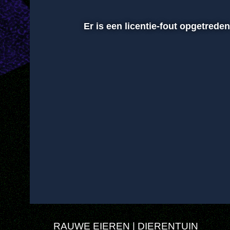
Er is een licentie-fout opgetrede
00:01
Afspelen
Dempen
RAUWE EIEREN | DIERENTUIN