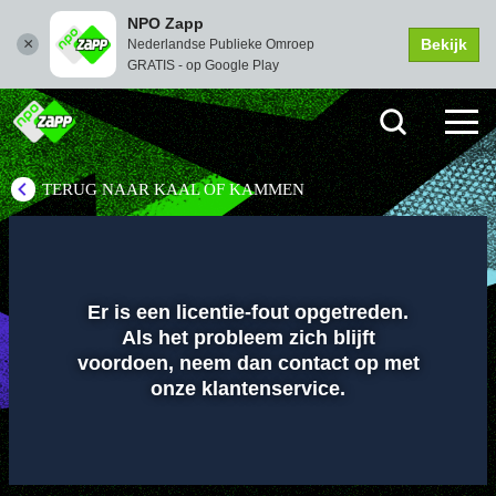
NPO Zapp
Bekijk
Nederlandse Publieke Omroep
GRATIS - op Google Play
TERUG NAAR KAAL OF KAMMEN
Instellingen
Dempen
Volledi
scher
Er is een licentie-fout opgetreden.
Als het probleem zich blijft
Afspelen
voordoen, neem dan contact op met
onze klantenservice.
00:01
00:00