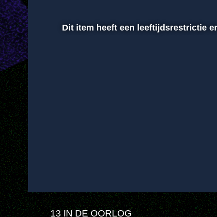
Dit item heeft een leeftijdsrestricti
00:01
Afspelen
Dempen
13 IN DE OORLOG