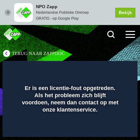
NPO Zapp
Bekijk
Nederlandse Publieke Omroep
GRATIS - op Google Play
TERUG NAAR ZAPPDOC
Instellingen
Dempen
Volledi
scher
Er is een licentie-fout opgetreden.
Als het probleem zich blijft
Afspelen
voordoen, neem dan contact op met
onze klantenservice.
00:01
00:00